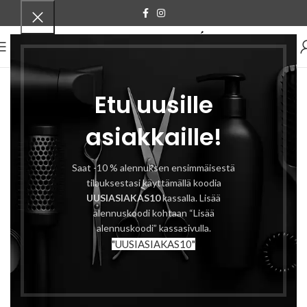
VALIKKO
Etu uusille
asiakkaille!
Saat -10 % alennuksen ensimmäisestä
tilauksestasi käyttämällä koodia
UUSIASIAKAS10
kassalla. Lisää
alennuskoodi kohtaan “Lisää
alennuskoodi” kassasivulla.
"UUSIASIAKAS10"