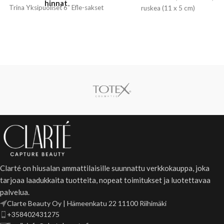
hinnat
Trina Yksipuoliset 6" Efle-sakset
ruskea (11 x 5 cm)
Clarté on hiusalan ammattilaisille suunnattu verkkokauppa, joka
tarjoaa laadukkaita tuotteita, nopeat toimitukset ja luotettavaa
palvelua.
Clarte Beauty Oy | Hämeenkatu 22 11100 Riihimäki
+358402431275