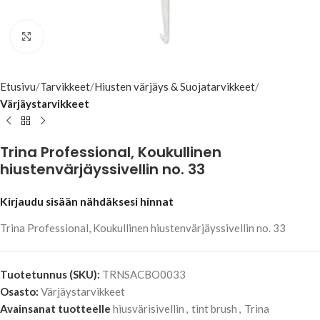
Klikkaa suuremmaksi
Etusivu
Tarvikkeet
Hiusten värjäys & Suojatarvikkeet
Värjäystarvikkeet
Trina Professional, Koukullinen
hiustenvärjäyssivellin no. 33
Kirjaudu sisään nähdäksesi hinnat
Trina Professional, Koukullinen hiustenvärjäyssivellin no. 33
Tuotetunnus (SKU):
TRNSACBO0033
Osasto:
Värjäystarvikkeet
Avainsanat tuotteelle
hiusvärisivellin
,
tint brush
,
Trina