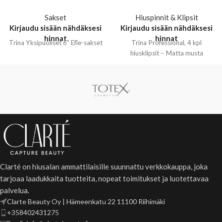
Sakset
Hiuspinnit & Klipsit
Kirjaudu sisään nähdäksesi
Kirjaudu sisään nähdäksesi
hinnat
hinnat
Trina Yksipuoliset 6" Efle-sakset
Trina Professional, 4 kpl
hiusklipsit – Matta musta
Clarté on hiusalan ammattilaisille suunnattu verkkokauppa, joka
tarjoaa laadukkaita tuotteita, nopeat toimitukset ja luotettavaa
palvelua.
Clarte Beauty Oy | Hämeenkatu 22 11100 Riihimäki
+358402431275