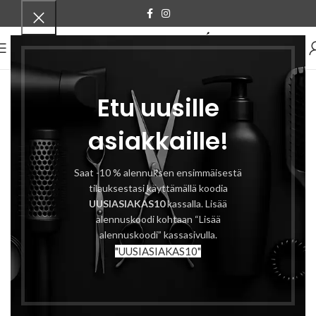
VALIKKO
Etu uusille
asiakkaille!
Saat -10 % alennuksen ensimmäisestä
tilauksestasi käyttämällä koodia
UUSIASIAKAS10
kassalla. Lisää
alennuskoodi kohtaan “Lisää
alennuskoodi” kassasivulla.
"UUSIASIAKAS10"