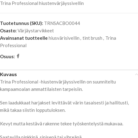
Trina Professional hiustenvärjäyssivellin
Tuotetunnus (SKU):
TRNSACBO0044
Osasto:
Värjäystarvikkeet
Avainsanat tuotteelle
hiusvärisivellin
,
tint brush
,
Trina
Professional
Osuus:
Kuvaus
Trina Professional -hiustenvärjäyssivellin on suunniteltu
kampaamoalan ammattilaisten tarpeisiin.
Sen laadukkaat harjakset levittävät värin tasaisesti ja hallitusti,
mikä takaa siistin lopputuloksen.
Kevyt mutta kestävä rakenne tekee työskentelystä mukavaa.
Saatavilla pinkkinä, sinisenä tai vihreänä