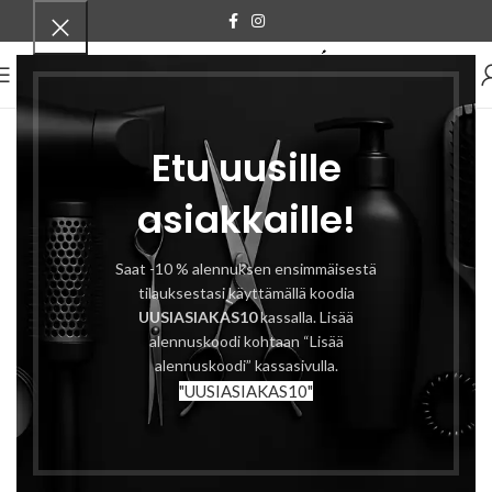
VALIKKO
Etu uusille
asiakkaille!
Saat -10 % alennuksen ensimmäisestä
tilauksestasi käyttämällä koodia
UUSIASIAKAS10
kassalla. Lisää
alennuskoodi kohtaan “Lisää
alennuskoodi” kassasivulla.
"UUSIASIAKAS10"