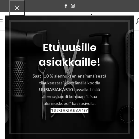
VALIKKO
Etu uusille
asiakkaille!
Saat -10 % alennuksen ensimmäisestä
tilauksestasi käyttämällä koodia
UUSIASIAKAS10
kassalla. Lisää
alennuskoodi kohtaan “Lisää
alennuskoodi” kassasivulla.
"UUSIASIAKAS10"