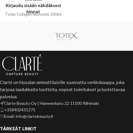
kampauksesi kohdillaan koko
Kirjaudu sisään nähdäksesi
päivän sen vahvan pidon
hinnat
ansiosta, samalla kun hiukset
Totex Collagen hiusvoide 300ml
pysyvät joustavina ja helposti
muotoiltavina.
Käyttö:
Ota pieni määrä vahaa,
lämmitä kämmenissäsi ja levitä
tasaisesti hiuksiin. Muotoile
haluamallasi tavalla. Voidaan
käyttää sekä kuiviin että
kosteisiin hiuksiin.
Pakkauskoko: 150ml
Clarté on hiusalan ammattilaisille suunnattu verkkokauppa, joka
tarjoaa laadukkaita tuotteita, nopeat toimitukset ja luotettavaa
palvelua.
Clarte Beauty Oy | Hämeenkatu 22 11100 Riihimäki
+358402431275
Email: info@clartebeauty.fi
TÄRKEÄT LINKIT