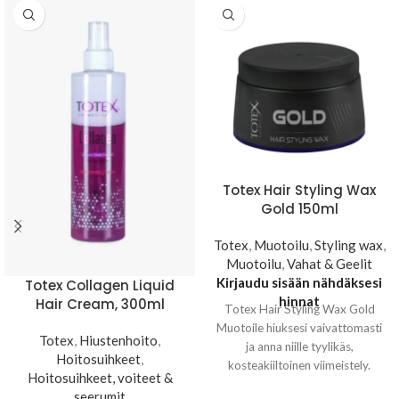
Totex Hair Styling Wax
Gold 150ml
Totex
,
Muotoilu
,
Styling wax
,
Muotoilu
,
Vahat & Geelit
Kirjaudu sisään nähdäksesi
Totex Collagen Liquid
hinnat
Hair Cream, 300ml
Totex Hair Styling Wax Gold
Muotoile hiuksesi vaivattomasti
Totex
,
Hiustenhoito
,
ja anna niille tyylikäs,
Hoitosuihkeet
,
kosteakiiltoinen viimeistely.
Hoitosuihkeet, voiteet &
Totex Hair Styling Wax pitää
seerumit