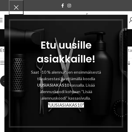
VALIKKO
sininen
Etu uusille
Tuotteet
Etusivu
Tuotteet avainsanalla “sininen”
Näytetään kaikki 2 tulosta
asiakkaille!
Näytä sivupalkki
Saat -10 % alennuksen ensimmäisestä
tilauksestasi käyttämällä koodia
-7%
UUSIASIAKAS10
kassalla. Lisää
alennuskoodi kohtaan “Lisää
alennuskoodi” kassasivulla.
"UUSIASIAKAS10"