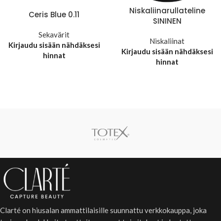
Niskaliinarullateline
Ceris Blue 0.11
SININEN
Sekavärit
Niskaliinat
Kirjaudu sisään nähdäksesi
Kirjaudu sisään nähdäksesi
hinnat
hinnat
Clarté on hiusalan ammattilaisille suunnattu verkkokauppa, joka