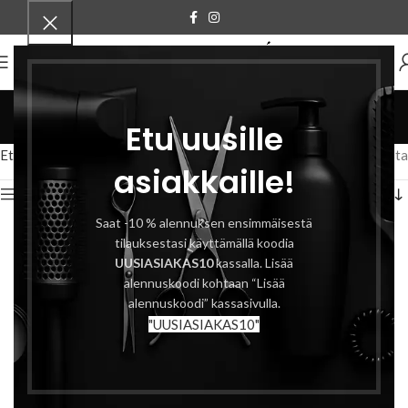
VALIKKO
Hiuslakat
Etu uusille
Tuotteet
Etusivu
Totex
Muotoilu
Hiuslakat
Näytetään kaikki 3 tulosta
asiakkaille!
Näytä sivupalkki
Saat -10 % alennuksen ensimmäisestä
tilauksestasi käyttämällä koodia
UUSIASIAKAS10
kassalla. Lisää
alennuskoodi kohtaan “Lisää
alennuskoodi” kassasivulla.
"UUSIASIAKAS10"