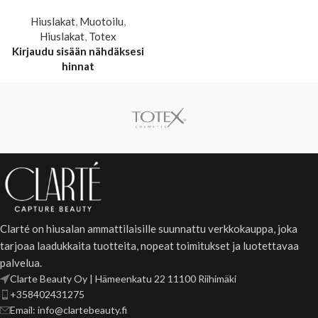
Hiuslakat
,
Muotoilu
,
Hiuslakat
,
Totex
Kirjaudu sisään nähdäksesi
hinnat
Clarté on hiusalan ammattilaisille suunnattu verkkokauppa, joka
tarjoaa laadukkaita tuotteita, nopeat toimitukset ja luotettavaa
palvelua.
Clarte Beauty Oy | Hämeenkatu 22 11100 Riihimäki
+358402431275
Email: info@clartebeauty.fi