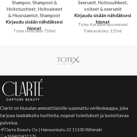
Shampoo
,
Shampoot &
Seerumit
,
Hoitosuihkeet,
Hoitotuotteet
,
Hoitoaineet
voiteet & seerumit
& Hiusnaamiot
,
Shampoot
Kirjaudu sisään nähdäksesi
Kirjaudu sisään nähdäksesi
hinnat
Totex Keratine hiusseerumi
hinnat
Totex Hoitoaine 750ml
Pakkauskoko: 125ml
Clarté on hiusalan ammattilaisille suunnattu verkkokauppa, joka
tarjoaa laadukkaita tuotteita, nopeat toimitukset ja luotettavaa
palvelua.
Clarte Beauty Oy | Hämeenkatu 22 11100 Riihimäki
+358402431275