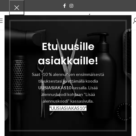
VALIKKO
Etu uusille
asiakkaille!
Saat -10 % alennuksen ensimmäisestä
tilauksestasi käyttämällä koodia
UUSIASIAKAS10
kassalla. Lisää
alennuskoodi kohtaan “Lisää
alennuskoodi” kassasivulla.
"UUSIASIAKAS10"