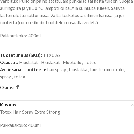
Varoitus: Pullo on paineistettu, älä puhkaise tai heitä tuleen. Suojaa
auringolta ja yli 50 °C lämpötiloilta. Älä suihkuta tuleen. Säilytä
lasten ulottumattomissa. Vältä kosketusta silmien kanssa, ja jos
tuotetta joutuu silmiin, huuhtele runsaalla vedellä.
Pakkauskoko: 400ml
Tuotetunnus (SKU):
TTX026
Osastot:
Hiuslakat
,
Hiuslakat
,
Muotoilu
,
Totex
Avainsanat tuotteelle
hairspray
,
hiuslakka
,
hiusten muotoilu
,
spray
,
totex
Osuus:
Kuvaus
Totex Hair Spray Extra Strong
Pakkauskoko: 400ml