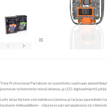
Klikkaa suuremmaksi
Trina Professional Partakone on suunniteltu vaativaan ammattikäy
joustavan työskentelyn missä tahansa, ja LED-digitaalinäyttö pitää 
Laite lataa täyteen vain kahdessa tunnissa ja tarjoaa jopa kahden 
tasaiseen leikkuujälkeen – olipa kyse parranrajauksesta tai viimeiste