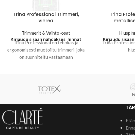
Trina Professional Trimmeri,
Trina Profe
vihreä
metallise
Trimmerit & Vaihto-osat
Hiuspinn
Kirjaudu sisään nähdäksesi hinnat
Kirjaudu sisään
Trina Professional on tehokas ja
Trina Profession
ergonomisesti muotoiltu trimmeri, joka
hiu
on suunniteltu vastaamaan
ammattilaiskäytön vaatimuksia.
Langaton rakenne takaa joustavan ja
mukavan
TÄR
Etäm
Enna
Tiet