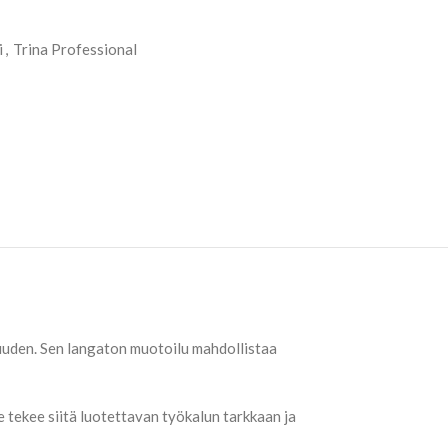
i
,
Trina Professional
uden. Sen langaton muotoilu mahdollistaa
tekee siitä luotettavan työkalun tarkkaan ja