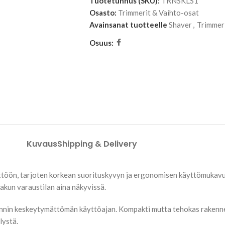
Tuotetunnus (SKU):
TRNSKLS1
Osasto:
Trimmerit & Vaihto-osat
Avainsanat tuotteelle
Shaver
,
Trimmer
Osuus:
Kuvaus
Shipping & Delivery
ttöön, tarjoten korkean suorituskyvyn ja ergonomisen käyttömukavu
akun varaustilan aina näkyvissä.
tunnin keskeytymättömän käyttöajan. Kompakti mutta tehokas rakenne 
lystä.