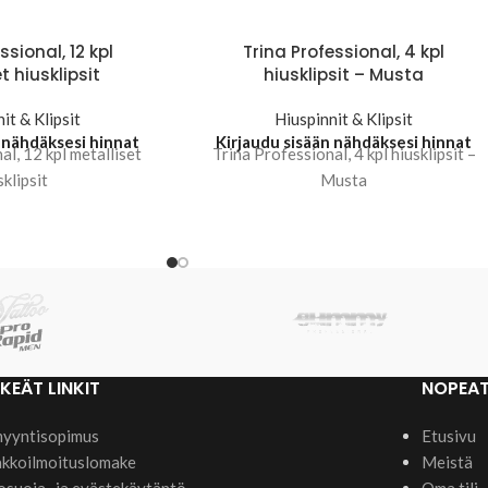
ssional, 12 kpl
Trina Professional, 4 kpl
t hiusklipsit
hiusklipsit – Musta
it & Klipsit
Hiuspinnit & Klipsit
 nähdäksesi hinnat
Kirjaudu sisään nähdäksesi hinnat
al, 12 kpl metalliset
Trina Professional, 4 kpl hiusklipsit –
sklipsit
Musta
KEÄT LINKIT
NOPEAT
yyntisopimus
Etusivu
kkoilmoituslomake
Meistä
osuoja- ja evästekäytäntö
Oma tili