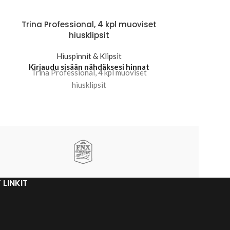
Trina Professional, 4 kpl muoviset
Trina
hiusklipsit
ohen
Hiuspinnit & Klipsit
Kirjaudu sisään nähdäksesi hinnat
Kirjaudu sis
Trina Professional, 4 kpl muoviset
Trina Profess
hiusklipsit
 LINKIT