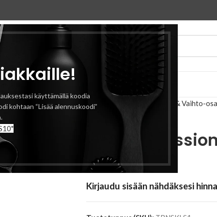
iakkaille!
eyttä
auksestasi käyttämällä koodia
Etusivu
Laitteet
Trimmerit & Vaihto-osa
odi kohtaan “Lisää alennuskoodi”
.
S10"
Trina Professio
oranssi
Kirjaudu sisään nähdäksesi hinn