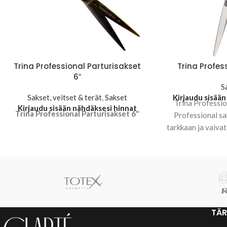
Trina Professional Parturisakset
Trina Profes
6″
S
Sakset, veitset & terät
,
Sakset
Kirjaudu sisään
Trina Professio
Kirjaudu sisään nähdäksesi hinnat
Trina Professional Parturisakset 6"
Professional sa
tarkkaan ja vaiva
6 tuuman terät ma
käy
TÄR