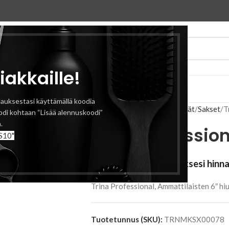
iakkaille!
eyttä
auksestasi käyttämällä koodia
Etusivu
Sakset, veitset & terät
Sakset
T
odi kohtaan “Lisää alennuskoodi”
.
Trina Profession
S10"
Kirjaudu sisään nähdäksesi hinn
Trina Professional, Ammattilaisten 6″ hi
Tuotetunnus (SKU):
TRNMKSX00078