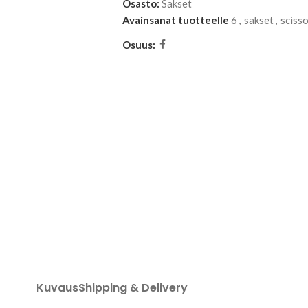
Osasto:
Sakset
Avainsanat tuotteelle
6
,
sakset
,
sciss
Osuus:
Kuvaus
Shipping & Delivery