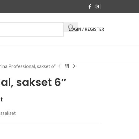
LOGIN / REGISTER
rina Professional, sakset 6″
al, sakset 6″
at
ussakset