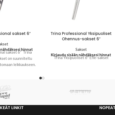
sional sakset 6″
Trina Professional Yksipuoliset
Ohennus-sakset 6″
akset
 nähdäksesi hinnat
Sakset
nal sakset 6” Trina
Kirjaudu sisään nähdäksesi hinnat
Trina Yksipuoliset 6" Efle-sakset
kset on suunniteltu
ttomaan leikkaukseen.
hdollistavat sujuvan
tön, ja
KEÄT LINKIT
NOPEAT