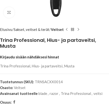
Klikkaa suuremmaksi
Etusivu
Sakset, veitset & terät
Veitset
Trina Professional, Hius- ja partaveitsi,
Musta
Kirjaudu sisään nähdäksesi hinnat
Trina Professional, Hius- ja partaveitsi, Musta
Tuotetunnus (SKU):
TRNSACXX0014
Osasto:
Veitset
Avainsanat tuotteelle
blade
,
razor
,
Trina Professional
,
veitsi
Osuus: