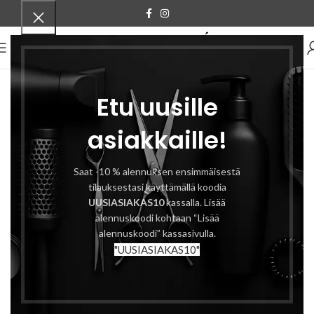
VALIKKO
Etu uusille
asiakkaille!
Saat -10 % alennuksen ensimmäisestä
tilauksestasi käyttämällä koodia
UUSIASIAKAS10
kassalla. Lisää
alennuskoodi kohtaan “Lisää
alennuskoodi” kassasivulla.
"UUSIASIAKAS10"