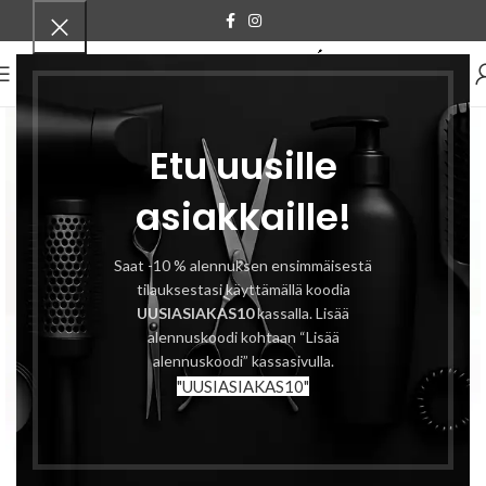
VALIKKO
Etu uusille
asiakkaille!
Saat -10 % alennuksen ensimmäisestä
tilauksestasi käyttämällä koodia
UUSIASIAKAS10
kassalla. Lisää
alennuskoodi kohtaan “Lisää
alennuskoodi” kassasivulla.
"UUSIASIAKAS10"
Klikkaa suuremmaksi