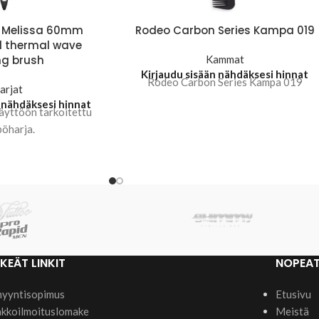
k Melissa 60mm
Rodeo Carbon Series Kampa 019
l thermal wave
ng brush
Kammat
Kirjaudu sisään nähdäksesi hinnat
Rodeo Carbon Series Kampa 019
arjat
 nähdäksesi hinnat
yttöön tarkoitettu
öharja.
KEÄT LINKIT
NOPEAT
yyntisopimus
Etusivu
kkoilmoituslomake
Meistä