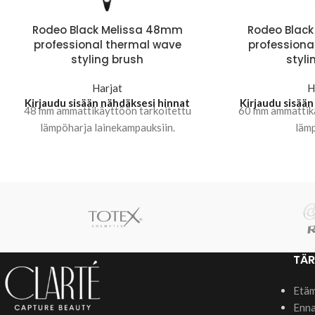
Rodeo Black Melissa 48mm
Rodeo Blac
professional thermal wave
professiona
styling brush
styli
Harjat
H
Kirjaudu sisään nähdäksesi hinnat
Kirjaudu sisään
48 mm ammattikäyttöön tarkoitettu
60 mm ammattikä
lämpöharja lainekampauksiin.
lämp
TÄR
Etäm
Enna