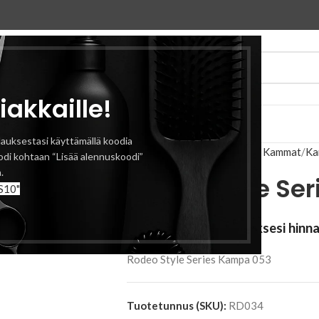
iakkaille!
eyttä
auksestasi käyttämällä koodia
Etusivu
Tarvikkeet
Harjat & Kammat
Ka
odi kohtaan “Lisää alennuskoodi”
.
Rodeo Style Se
S10"
Kirjaudu sisään nähdäksesi hinn
Rodeo Style Series Kampa 053
Tuotetunnus (SKU):
RD034