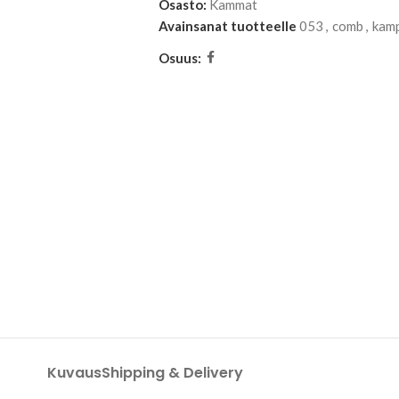
Osasto:
Kammat
Avainsanat tuotteelle
053
,
comb
,
kam
Osuus:
Kuvaus
Shipping & Delivery