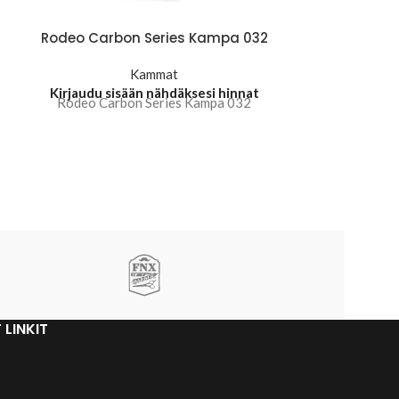
Rodeo Carbon Series Kampa 032
Rodeo Carbo
Kammat
Kirjaudu sisään nähdäksesi hinnat
Kirjaudu sis
Rodeo Carbon Series Kampa 032
Rodeo Carb
 LINKIT