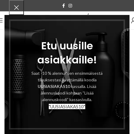
VALIKKO
Etu uusille
asiakkaille!
Saat -10 % alennuksen ensimmäisestä
tilauksestasi käyttämällä koodia
UUSIASIAKAS10
kassalla. Lisää
alennuskoodi kohtaan “Lisää
alennuskoodi” kassasivulla.
"UUSIASIAKAS10"