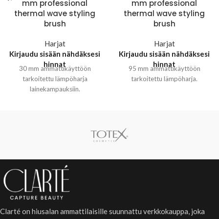
mm professional
mm professional
thermal wave styling
thermal wave styling
brush
brush
Harjat
Harjat
Kirjaudu sisään nähdäksesi
Kirjaudu sisään nähdäksesi
hinnat
hinnat
30 mm ammattikäyttöön
95 mm ammattikäyttöön
tarkoitettu lämpöharja
tarkoitettu lämpöharja.
lainekampauksiin.
Clarté on hiusalan ammattilaisille suunnattu verkkokauppa, joka