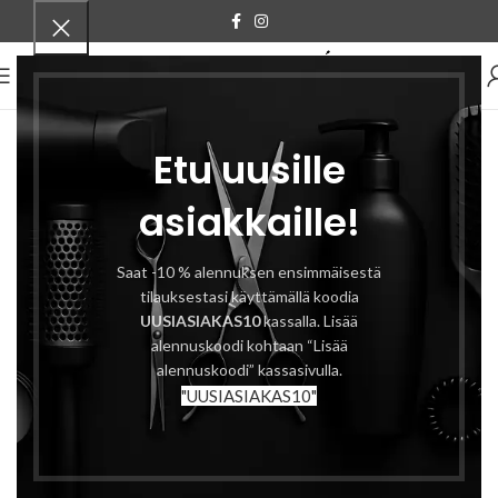
VALIKKO
Etu uusille
asiakkaille!
Saat -10 % alennuksen ensimmäisestä
tilauksestasi käyttämällä koodia
UUSIASIAKAS10
kassalla. Lisää
alennuskoodi kohtaan “Lisää
alennuskoodi” kassasivulla.
"UUSIASIAKAS10"