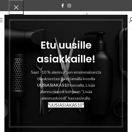
VALIKKO
Etu uusille
asiakkaille!
Saat -10 % alennuksen ensimmäisestä
tilauksestasi käyttämällä koodia
UUSIASIAKAS10
kassalla. Lisää
alennuskoodi kohtaan “Lisää
alennuskoodi” kassasivulla.
"UUSIASIAKAS10"