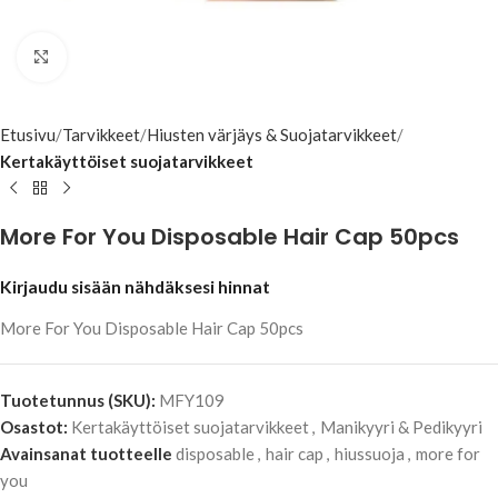
Klikkaa suuremmaksi
Etusivu
Tarvikkeet
Hiusten värjäys & Suojatarvikkeet
Kertakäyttöiset suojatarvikkeet
More For You Disposable Hair Cap 50pcs
Kirjaudu sisään nähdäksesi hinnat
More For You Disposable Hair Cap 50pcs
Tuotetunnus (SKU):
MFY109
Osastot:
Kertakäyttöiset suojatarvikkeet
,
Manikyyri & Pedikyyri
Avainsanat tuotteelle
disposable
,
hair cap
,
hiussuoja
,
more for
you