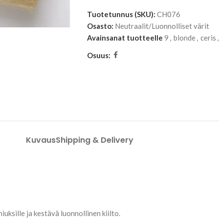
Tuotetunnus (SKU):
CH076
Osasto:
Neutraalit/Luonnolliset värit
Avainsanat tuotteelle
9
,
blonde
,
ceris
,
Osuus:
Kuvaus
Shipping & Delivery
uksille ja kestävä luonnollinen kiilto.