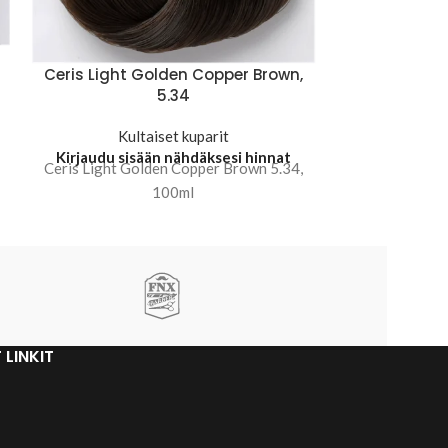
Ceris Lig
Ceris Light Golden Copper Brown,
B
5.34
Kul
Kultaiset kuparit
Kirjaudu sis
Kirjaudu sisään nähdäksesi hinnat
Ceris Light 
Ceris Light Golden Copper Brown 5.34,
5
100ml
 LINKIT