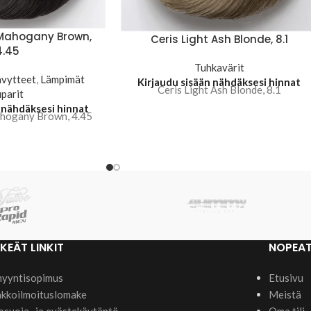
 Mahogany Brown,
Ceris Light Ash Blonde, 8.1
4.45
Tuhkavärit
ävytteet
,
Lämpimät
Kirjaudu sisään nähdäksesi hinnat
Ceris Light Ash Blonde, 8.1
uparit
 nähdäksesi hinnat
hogany Brown, 4.45
KEÄT LINKIT
NOPEAT
yyntisopimus
Etusivu
kkoilmoituslomake
Meistä
osuoja- ja evästekäytäntö
Oma tili