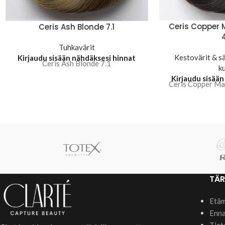
Ceris Copper
Ceris Ash Blonde 7.1
Tuhkavärit
Kestovärit & s
Kirjaudu sisään nähdäksesi hinnat
Ceris Ash Blonde 7.1
k
Kirjaudu sisään
Ceris Copper Ma
TÄR
Etäm
Enna
Tiet