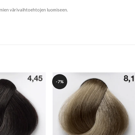
omien värivaihtoehtojen luomiseen.
-7%