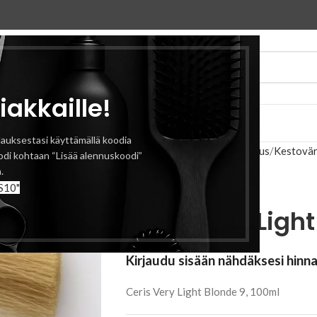
iakkaille!
eyttä
auksestasi käyttämällä koodia
Etusivu
Hiusvärit ja vaalennus
Kestovär
odi kohtaan “Lisää alennuskoodi”
Ceris Very Light Blonde 9
.
S10"
Ceris Very Light
Kirjaudu sisään nähdäksesi hinn
Ceris Very Light Blonde 9, 100ml