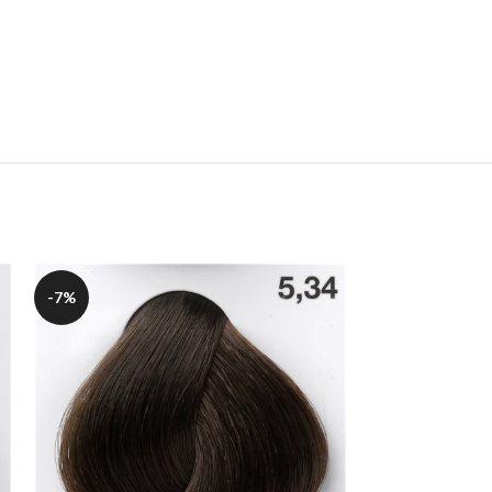
-7%
-7%