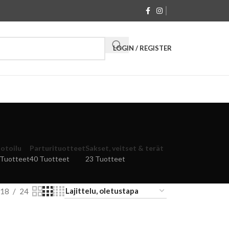
LOGIN / REGISTER
otoilu
Parturituotteet
Sakset, veitset & terät
 Tuotteet
40 Tuotteet
23 Tuotteet
18
24