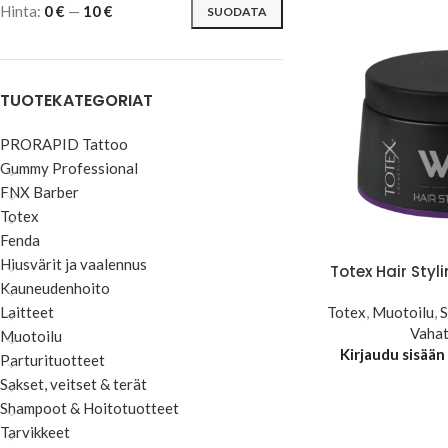
Hinta:
0 €
—
10 €
SUODATA
TUOTEKATEGORIAT
PRORAPID Tattoo
Gummy Professional
FNX Barber
Totex
Fenda
Hiusvärit ja vaalennus
Totex Hair Sty
Kauneudenhoito
Totex
,
Muotoilu
,
S
Laitteet
Vahat
Muotoilu
Kirjaudu sisään
Parturituotteet
Sakset, veitset & terät
Shampoot & Hoitotuotteet
Tarvikkeet