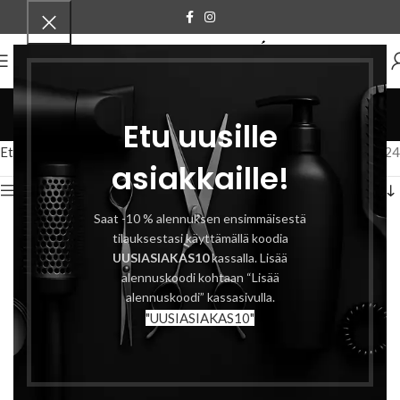
VALIKKO
wax
Etu uusille
Tuotteet
Etusivu
Tuotteet avainsanalla “wax”
Näytetään tulokset 1–12 / 24
asiakkaille!
Näytä sivupalkki
Saat -10 % alennuksen ensimmäisestä
tilauksestasi käyttämällä koodia
UUSIASIAKAS10
kassalla. Lisää
alennuskoodi kohtaan “Lisää
alennuskoodi” kassasivulla.
"UUSIASIAKAS10"