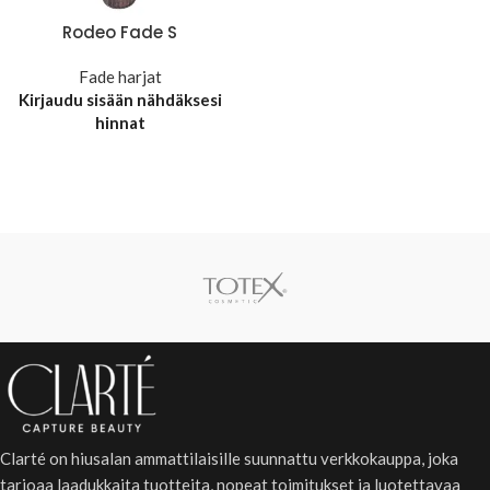
Rodeo Fade S
Fade harjat
Kirjaudu sisään nähdäksesi
hinnat
Clarté on hiusalan ammattilaisille suunnattu verkkokauppa, joka
tarjoaa laadukkaita tuotteita, nopeat toimitukset ja luotettavaa