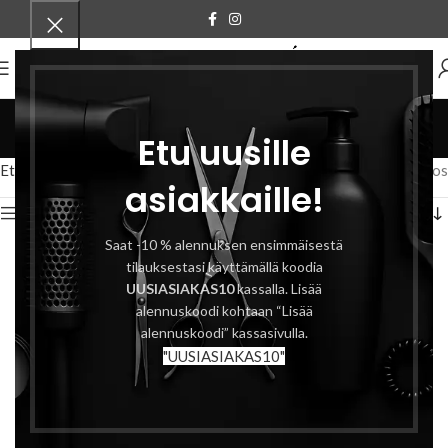
VALIKKO
S
Etu uusille
Tuotteet
Etusivu
Tuotteet avainsanalla “S”
Näytetään ainoa tulos
asiakkaille!
Näytä sivupalkki
Saat -10 % alennuksen ensimmäisestä
tilauksestasi käyttämällä koodia
UUSIASIAKAS10
kassalla. Lisää
alennuskoodi kohtaan “Lisää
alennuskoodi” kassasivulla.
"UUSIASIAKAS10"