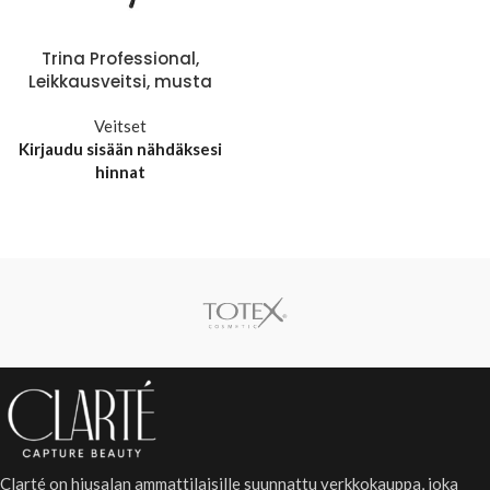
Trina Professional,
Leikkausveitsi, musta
Veitset
Kirjaudu sisään nähdäksesi
hinnat
Clarté on hiusalan ammattilaisille suunnattu verkkokauppa, joka