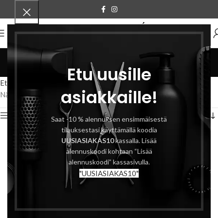
VALIKKO
leikkausveitsi
Etu uusille
Tuotteet
Etusivu
Tuotteet avainsanalla “leikkausveitsi”
asiakkaille!
Näytetään ainoa tulos
Näytä sivupalkki
Saat -10 % alennuksen ensimmäisestä
tilauksestasi käyttämällä koodia
UUSIASIAKAS10
kassalla. Lisää
alennuskoodi kohtaan “Lisää
alennuskoodi” kassasivulla.
"UUSIASIAKAS10"