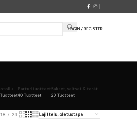
LOGIN / REGISTER
otoilu
Parturituotteet
Sakset, veitset & terät
 Tuotteet
40 Tuotteet
23 Tuotteet
18
24