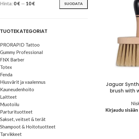
Hinta:
0 €
—
10 €
SUODATA
TUOTEKATEGORIAT
PRORAPID Tattoo
Gummy Professional
FNX Barber
Totex
Fenda
Hiusvärit ja vaalennus
Jaguar Synthe
Kauneudenhoito
brush with
Laitteet
Nis
Muotoilu
Kirjaudu sisään
Parturituotteet
Sakset, veitset & terät
Shampoot & Hoitotuotteet
Tarvikkeet