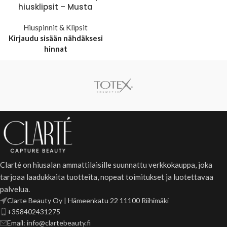
hiusklipsit – Musta
Hiuspinnit & Klipsit
Kirjaudu sisään nähdäksesi
hinnat
Clarté on hiusalan ammattilaisille suunnattu verkkokauppa, joka
tarjoaa laadukkaita tuotteita, nopeat toimitukset ja luotettavaa
palvelua.
Clarte Beauty Oy | Hämeenkatu 22 11100 Riihimäki
+358402431275
Email: info@clartebeauty.fi