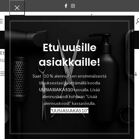
VALIKKO
hiusklipsi
Etu uusille
Tuotteet
Etusivu
Tuotteet avainsanalla “hiusklipsi”
asiakkaille!
Näytetään kaikki 3 tulosta
Näytä sivupalkki
Saat -10 % alennuksen ensimmäisestä
tilauksestasi käyttämällä koodia
UUSIASIAKAS10
kassalla. Lisää
alennuskoodi kohtaan “Lisää
alennuskoodi” kassasivulla.
"UUSIASIAKAS10"