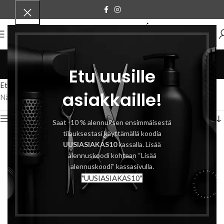
VALIKKO
hair mask
Etu uusille
Tuotteet
Etusivu
Tuotteet avainsanalla “hair mask”
asiakkaille!
Näytetään kaikki 2 tulosta
Näytä sivupalkki
Saat -10 % alennuksen ensimmäisestä
tilauksestasi käyttämällä koodia
UUSIASIAKAS10
kassalla. Lisää
alennuskoodi kohtaan “Lisää
alennuskoodi” kassasivulla.
"UUSIASIAKAS10"