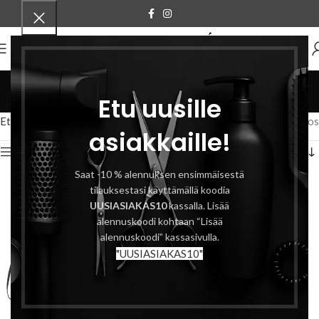
VALIKKO
Essu
Etu uusille
Tuotteet
Etusivu
Tuotteet avainsanalla “Essu”
Näytetään ainoa tulos
asiakkaille!
Näytä sivupalkki
Saat -10 % alennuksen ensimmäisestä
tilauksestasi käyttämällä koodia
UUSIASIAKAS10
kassalla. Lisää
alennuskoodi kohtaan “Lisää
alennuskoodi” kassasivulla.
"UUSIASIAKAS10"